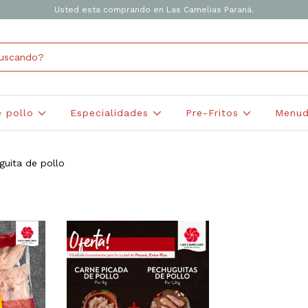
Usted esta comprando en Las Camelias Paraná.
e pollo
Especialidades
Pre-Fritos
Menud
guita de pollo