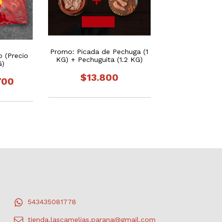
Promo: Picada de Pechuga (1
o (Precio
KG) + Pechuguita (1.2 KG)
G)
$13.800
700
543435081778
tienda.lascamelias.parana@gmail.com