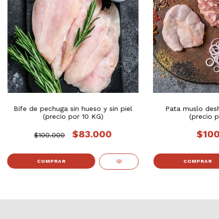
Bife de pechuga sin hueso y sin piel
Pata muslo desh
(precio por 10 KG)
(precio p
$83.000
$100
$100.000