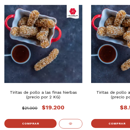
Tiritas de pollo a las finas hierbas
Tiritas de pollo a
(precio por 2 KG)
(precio p
$19.200
$8.
$21.000