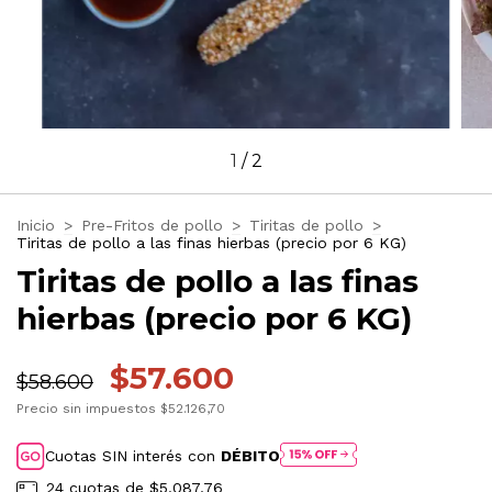
1
/
2
Inicio
>
Pre-Fritos de pollo
>
Tiritas de pollo
>
Tiritas de pollo a las finas hierbas (precio por 6 KG)
Tiritas de pollo a las finas
hierbas (precio por 6 KG)
$57.600
$58.600
Precio sin impuestos
$52.126,70
Cuotas SIN interés con
DÉBITO
24
cuotas de
$5.087,76